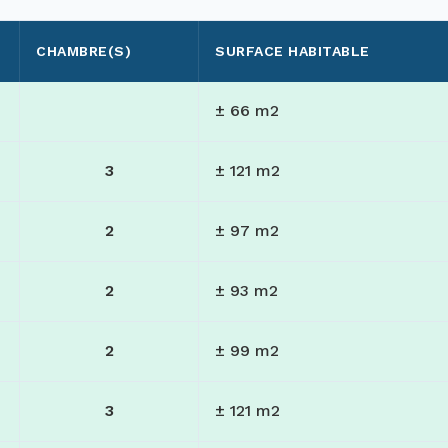
CHAMBRE(S)
SURFACE HABITABLE
± 66 m
2
3
± 121 m
2
2
± 97 m
2
2
± 93 m
2
2
± 99 m
2
3
± 121 m
2