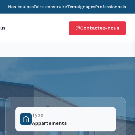
Nos équipes
Faire construire
Témoignages
Professionnels
Contactez-nous
ous
Type
Appartements